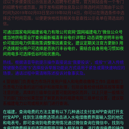
过以下步骤查找公示信息进入招聘专栏通常，官方网站会有一个专门
的招聘专栏或页面，用于发布招聘信息及公示筛选时间范围由于公示
时间为2019年02月03日至2019年02月14日，你可以在筛选条件中选
择这个时间范围，以便更快地找到相关信息查找公示名单在筛选出的
信。
可通过国家电网福建省电力有限公司官网“国网福建电力”微信公众号
或当地供电营业厅查询最新福清丰谷电价详情2 动态调整说明丰谷电
价可能因电力供需政策调整等因素变化，建议定期关注官方更新3 用
户选择部分用户可选择是否执行丰谷电价，需结合自身用电习惯如夜
间用电多可选择低谷时段优惠向。
热线，根据语音导航提示操作直接说出“我要投诉”，或按“1”进入传统
按键服务后按“5”选择投诉举报功能此方式适用于紧急或需快速响应的
场景，通话过程中需清晰陈述投诉对象事实及。
4 营销部门负责电力市场开发用户接入和电费收缴等工作5 运维部门
负责电力设备的运行维护和故障处理，包括设备检修线路巡视等需要
注意的是，具体的三级单位设置可能因地区而异，以上只是一般情况
下的部门划分如果您想了解更具体的福建电网三级单位设置，建议联
系福建电力公司或相关部门进行查询。
在福建，查询电费的方法主要有以下几种通过支付宝APP查询打开支
付宝APP，找到生活缴费选项点击进入水电煤缴费界面输入您的地区
和电表号，即可查询到电费使用情况通过微信查询在微信中，找到与
水电煤缴费相关的选项按照提示输入相关信息，进行查询电费的操作