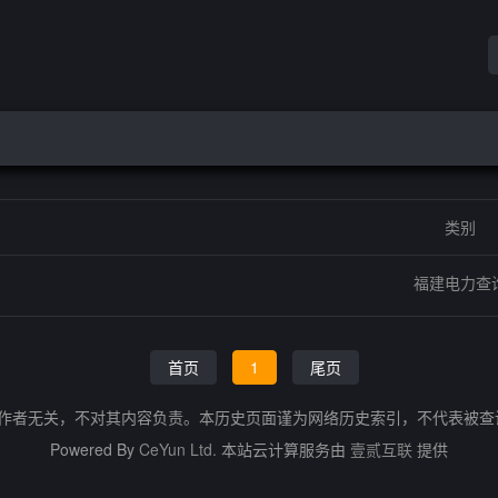
类别
福建电力查
首页
1
尾页
的作者无关，不对其内容负责。本历史页面谨为网络历史索引，不代表被
Powered By
CeYun Ltd.
本站云计算服务由
壹贰互联
提供