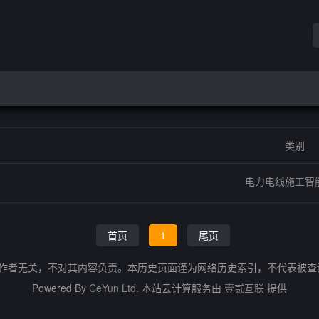
类别
电力电线施工智
首页
1
尾页
的作者无关，不对其内容负责。本历史页面谨为网络历史索引，不代表被
Powered By
CeYun Ltd.
本站云计算服务由
壹贰互联
提供