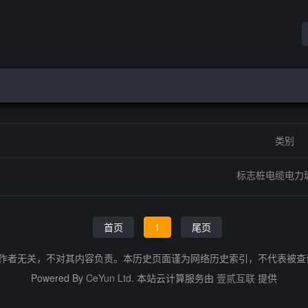
类别
标志桩电缆电力
首页
1
尾页
的作者无关，不对其内容负责。本历史页面谨为网络历史索引，不代表被
Powered By
CeYun Ltd.
本站云计算服务由
壹贰互联
提供