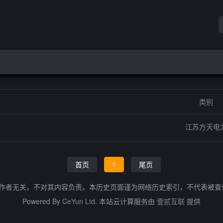
类别
江苏方天电
首页
1
尾页
的作者无关，不对其内容负责。本历史页面谨为网络历史索引，不代表被
Powered By
CeYun Ltd.
本站云计算服务由
壹贰互联
提供