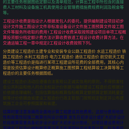
的主要任务根据图纸定额以及清单规范，计算出工程中所包含的直接
费人工材料及设备施工机具使用企业管理费措施费规费利润及税金等
等。
工程设计收费是指设计人根据发包人的委托，提供编制建设项目初步
设计文件施工图设计文件非标准设备设计文件施工图预算文件竣工图
文件等服务所收取的费用1工程设计收费采取按照建设项目单项工程概
算投资额分档定额计费方法计算收费铁道工程设计收费计算方法，在
交通运输工程一章中规定2工程设计收费按照下列。
分类建设工程造价土建专业和安装专业公路工程造价 水运工程造价 铁
路工程造价 水利工程造价 电力工程造价 通信工程造价 航空航天工程
造价等工程造价是指进行某项工程建设所花费的全部费用，其核心内
容是投资估算设计概算修正概算施工图预算工程结算竣工决算等等工
程造价的主要任务根据图纸。
建设工程造价活动应遵循合法客观公正诚实信用的原则，不得损害社
会公共利益和他人的合法权益计价依据与编制建设工程造价应根据计
价依据合理编制，包括估算指标概算指标概算定额预算定额消耗量定
额等计价依据由省建设工程造价行政主管部门按照规定制定并公布建
筑施工企业可参照国家和省建。
估算时要注意准确而全面地计算工程建设其他费用，这部分费用地区
性和政策性较强二概算也叫设计概算 发生在初步设计或扩大初步设计
阶段概算需要具备初步设计或扩大初步设计图纸，对项目建设费用计
算确定工程造价编制概算要注意不能漏项缺项或重复计算，标准要符