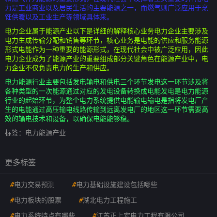
力是工业商业以及居民生活的主要能源之一，而燃气则广泛应用于烹
饪供暖以及工业生产等领域具体来。
电力企业属于能源产业以下是详细的解释核心业务电力企业主要涉及
电力生成传输分配和销售等环节，核心业务是电能的供应和服务能源
形式电能作为一种重要的能源形式，在现代社会中被广泛应用，因此
电力企业成为了能源产业的重要组成部分关键角色在能源产业中，电
力企业不仅负责电力的生产和供应。
电力能源行业主要包括发电输电和供电三个环节发电这一环节涉及将
各种类型的一次能源通过对应的发电设备转换成电能发电是电力能源
行业的起始环节，为整个电力系统提供电能输电输电是指将发电厂产
生的电能通过高压输电线路传输到远离发电厂的地区这一环节需要高
效的输电技术和设备，以确保电能能够稳。
标签：
电力能源产业
更多标签
#
电力交易预测
#
电力基础设施建设包括哪些
#
电力板块的股票
#
湖北电力工程施工
#
电力系统特点有哪些
#
江苏正上宏电力工程有限公司