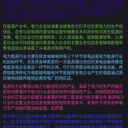
我国能源工业中占据重要地位我国煤炭资源丰富，煤炭长期以来都是
主要能源，广泛应用于发电钢铁化工等众多领域，为国民经济发展提
供强大动力石油工业也是关键的能源产业石油不仅是重要的燃料，为
交通运输工业生产等提供动力支持，而且。
在能源产业中，电力企业扮演着关键角色它们不仅负责电力的生产和
供应，还参与到电网的建设和运营中随着技术的进步和可再生能源的
发展，电力企业也在逐渐转型，引入清洁能源，提高能源效率，以满
足社会对可持续能源的需求电力企业的主要业务包括发电输电配电和
售电这些业务涵盖了从电源点到用户的。
电力能源行业主要包括发电输电供电三个环节发电这是电力能源行业
的起始环节，涉及将各种类型的一次能源通过对应的发电设备转换成
电能发电企业是这一环节的主体，它们负责建设和运营发电设施，将
原始能源转化为电能输电输电环节是指将发电企业产生的电能通过高
压输电线路传输到远离发电厂的地区这。
能源电力主要指以电力为能源形式的产业，涵盖了电力的生产传输分
配和消费等环节电力行业是国民经济的基础性产业，对保障国家经济
社会的正常运行起着至关重要的作用二能源电力的主要业务 能源电力
行业的主要业务包括发电输电配电和售电其中，发电环节涉及各种电
力生产设施的建设和运营，如燃煤。
电力燃气在行业分类中属于能源产业能源产业是国民经济的基础性产
业，它涉及到能源的开发生产转换储存输送以及分配等各个环节电力
和燃气作为能源的重要形式，在现代社会中发挥着至关重要的作用电