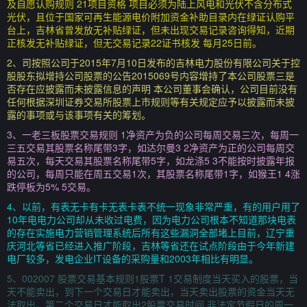
及自愿认购规则 21项目资格 项目必须为陆上风电和光伏不含分布式
光伏，且位于国家可再生能源电价附加资金补助目录内在绿证认购平
台上，吉林省曾发放无补贴绿证，但未出现交易记录咨询得知，近期
正核发无补贴绿证，但无交易记录22证书核发 每月25日前。
2、司按照公司于2015年7月10日发布的吉林电力股份有限公司关于控
股股东拟增持公司股票的公告2015069号内容增持了本公司股票三是
否存在应披露而未披露信息的声明 本公司董事会确认，公司目前没有
任何根据深圳证券交易所股票上市规则等有关规定应予以披露而未披
露的事项或与该事项有关的筹划。
3、一老三板股票交易规则 1净资产为负的公司每周交易三次，每周一
三五交易其股票名称尾带3字，如达尔曼3 2净资产为正的公司每周交
易五次，每天交易其股票名称尾带5字，如龙涤5 3不能按时披露年报
的公司，每周只能在周五交易1次，其股票名称尾带1字，如猴王1 4涨
跌停板为5% 5交易。
4、以前，有表无卡有卡无表卡表不统一现象非常严重，有的用户用了
10年电电力公司却从未收过电费，因为电力公司根本不知道那块电表
的存在实施电力营销管理系统后所有这些漏洞全部堵上目前，辽宁重
庆河北等省已经进入推广阶段，吉林等省还在试点阶段由于今年新建
电厂较多，发电企业IT设备的采购量和2003年相比有明显。
5、002007 股票交易基本规则1股票T 1交易制度当天买入的股票，当
天不能卖出，到下一个交易日才能卖出，当天卖出股票的资金当天无
法取出，第二个交易日才能取出2股票交易时间 非法定节假日的周一