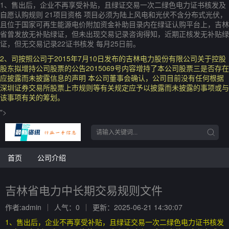
1、售出后，企业不再享受补贴，且绿证交易一次二绿色电力证书核发及
自愿认购规则 21项目资格 项目必须为陆上风电和光伏不含分布式光伏，
且位于国家可再生能源电价附加资金补助目录内在绿证认购平台上，吉林
省曾发放无补贴绿证，但未出现交易记录咨询得知，近期正核发无补贴绿
证，但无交易记录22证书核发 每月25日前。
2、司按照公司于2015年7月10日发布的吉林电力股份有限公司关于控股
股东拟增持公司股票的公告2015069号内容增持了本公司股票三是否存在
应披露而未披露信息的声明 本公司董事会确认，公司目前没有任何根据
深圳证券交易所股票上市规则等有关规定应予以披露而未披露的事项或与
该事项有关的筹划。
">
首页
公司介绍
吉林省电力中长期交易规则文件
作者:admin
人气：0
更新：2025-06-21 14:30:07
1、售出后，企业不再享受补贴，且绿证交易一次二绿色电力证书核发