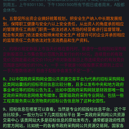
到周五，上午9301130，下午13001500所有节假日或者周末，A股都
会休市。
6、五督促所出资企业搞好统筹规划，把安全生产纳入中长期发展规
划，保障职工健康与安全六以上安全责任，从出资人的角度承担相应
的管理责任工商部门职责一依法对进入市场的经营者进行监督管理，
配合有关部门依法查处取缔未经安全生产 经营许可的企业并承担相应
的监管责任二负责依法对生活消费品和生产资料。
7、的限价规定新股上市当天价格在委托时，要遵守一些规则如深市规
定新股首日上市集合竞价范围为其发行价的150元，连续竞价的有效
竞价范围是最近成交价15元沪市对新股首日上市连续竞价的有效竞价
范围是当时股价的10% 4，一手 一手就是100股股票买卖原则上应以
一手为整数倍进行 但由于配股中会发生不足“一手”。
8、2以中国政府采购网全国公共资源交易平台为代表的招标采购网站
这类网站囊括的招标项目信息比较分散，且多以发布中央和地方政府
事业单位等的招标公告为主，比如中国政府采购网就是财政部唯一指
定政府采购信息网络发布媒体，国家级政府采购专业网站，包括一些
工程类服务类以及货物类的招标公告信息除了这种全国性。
9、招标信息在哪里可以查看，当然是专业的招投标信息平台，这个平
台比较多，一般分为以下几类招投标平台 第一类政府采购网公共资源
交易中心 该类网站大多是招标信息的原始发布方，通常都是政府性质
的官方网站，比如统一的各省市政府采购网公共资源交易网，国家各