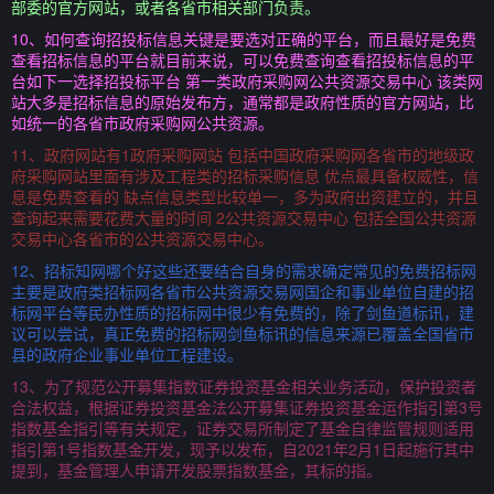
部委的官方网站，或者各省市相关部门负责。
10、如何查询招投标信息关键是要选对正确的平台，而且最好是免费
查看招标信息的平台就目前来说，可以免费查询查看招投标信息的平
台如下一选择招投标平台 第一类政府采购网公共资源交易中心 该类网
站大多是招标信息的原始发布方，通常都是政府性质的官方网站，比
如统一的各省市政府采购网公共资源。
11、政府网站有1政府采购网站 包括中国政府采购网各省市的地级政
府采购网站里面有涉及工程类的招标采购信息 优点最具备权威性，信
息是免费查看的 缺点信息类型比较单一，多为政府出资建立的，并且
查询起来需要花费大量的时间 2公共资源交易中心 包括全国公共资源
交易中心各省市的公共资源交易中心。
12、招标知网哪个好这些还要结合自身的需求确定常见的免费招标网
主要是政府类招标网各省市公共资源交易网国企和事业单位自建的招
标网平台等民办性质的招标网中很少有免费的，除了剑鱼道标讯，建
议可以尝试，真正免费的招标网剑鱼标讯的信息来源已覆盖全国省市
县的政府企业事业单位工程建设。
13、为了规范公开募集指数证券投资基金相关业务活动，保护投资者
合法权益，根据证券投资基金法公开募集证券投资基金运作指引第3号
指数基金指引等有关规定，证券交易所制定了基金自律监管规则适用
指引第1号指数基金开发，现予以发布，自2021年2月1日起施行其中
提到，基金管理人申请开发股票指数基金，其标的指。