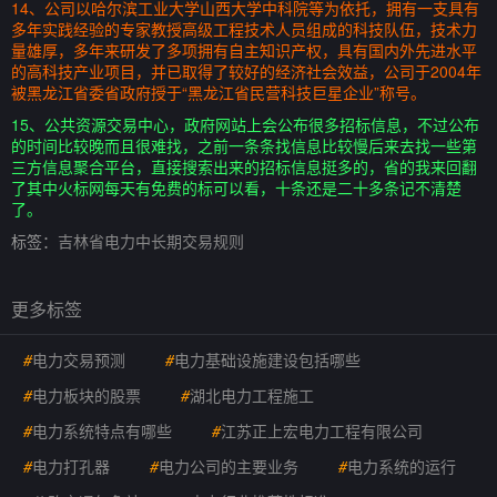
14、公司以哈尔滨工业大学山西大学中科院等为依托，拥有一支具有
多年实践经验的专家教授高级工程技术人员组成的科技队伍，技术力
量雄厚，多年来研发了多项拥有自主知识产权，具有国内外先进水平
的高科技产业项目，并已取得了较好的经济社会效益，公司于2004年
被黑龙江省委省政府授于“黑龙江省民营科技巨星企业”称号。
15、公共资源交易中心，政府网站上会公布很多招标信息，不过公布
的时间比较晚而且很难找，之前一条条找信息比较慢后来去找一些第
三方信息聚合平台，直接搜索出来的招标信息挺多的，省的我来回翻
了其中火标网每天有免费的标可以看，十条还是二十多条记不清楚
了。
标签：
吉林省电力中长期交易规则
更多标签
#
电力交易预测
#
电力基础设施建设包括哪些
#
电力板块的股票
#
湖北电力工程施工
#
电力系统特点有哪些
#
江苏正上宏电力工程有限公司
#
电力打孔器
#
电力公司的主要业务
#
电力系统的运行