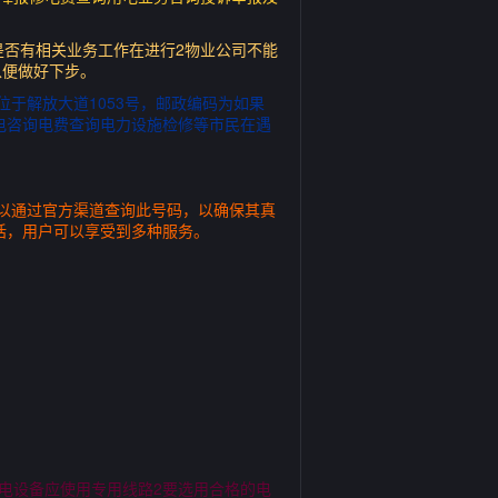
是否有相关业务工作在进行2物业公司不能
以便做好下步。
于解放大道1053号，邮政编码为如果
电咨询电费查询电力设施检修等市民在遇
以通过官方渠道查询此号码，以确保其真
话，用户可以享受到多种服务。
电设备应使用专用线路2要选用合格的电