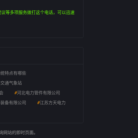
建议等多项服务拨打这个电话，可以迅速
系统特点有哪些
路交通气象站
会
#
河北电力管件有限公司
力装备有限公司
#
江苏方天电力
查询网站的即时页面。