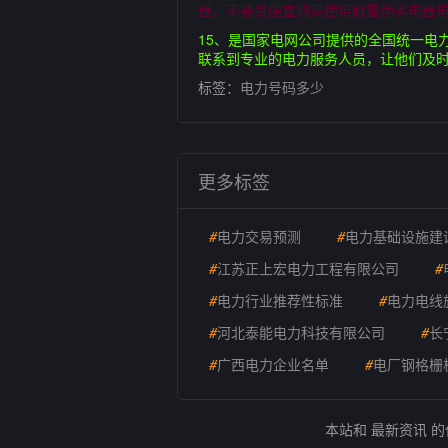
器，不要贪便宜购买使用假冒伪劣电器电
15、是国家电网公司提供的全国统一电
联系到专业的电力服务人员，让他们及
标签：
电力号码多少
更多标签
#
电力交易预测
#
电力基础设施建
#
江苏正上宏电力工程有限公司
#
#
电力行业推荐性标准
#
电力电线
#
河北泰能电力科技有限公司
#
长
#
广西电力企业名单
#
电厂钢格栅
本站和 最新资讯 