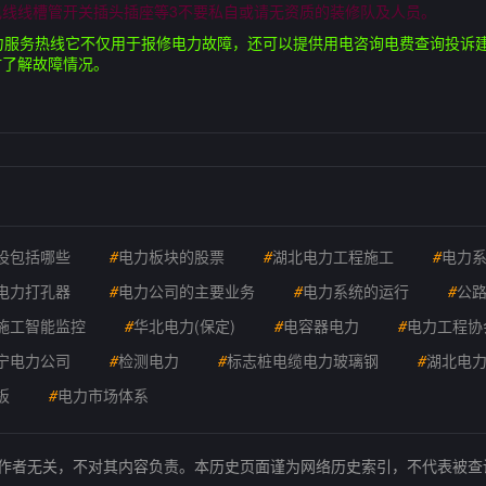
线线槽管开关插头插座等3不要私自或请无资质的装修队及人员。
力服务热线它不仅用于报修电力故障，还可以提供用电咨询电费查询投诉
时了解故障情况。
设包括哪些
#
电力板块的股票
#
湖北电力工程施工
#
电力
电力打孔器
#
电力公司的主要业务
#
电力系统的运行
#
公
施工智能监控
#
华北电力(保定)
#
电容器电力
#
电力工程协
宁电力公司
#
检测电力
#
标志桩电缆电力玻璃钢
#
湖北电
板
#
电力市场体系
的作者无关，不对其内容负责。本历史页面谨为网络历史索引，不代表被