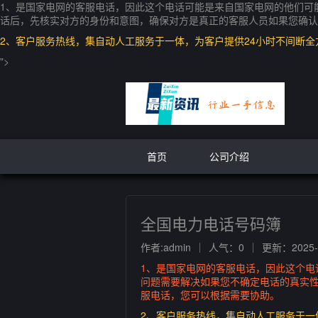
1、是国家电网的客服电话，因此这个电话可能是来自国家电网的他们可
话后，先核实对方的身份和意图，确保对方是真正的客服人员如果您确认
2、客户服务热线，集自动人工服务于一体，为客户提供24小时不间断
">
首页
公司介绍
全国电力电话号码簿
作者:admin
人气：0
更新：2025-0
1、是国家电网的客服电话，因此这个
问题需要解决如果您不确定电话的真实
服电话，您可以根据需要协助。
2、客户服务热线，集自动人工服务于一