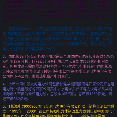
合具体时间段及经营数据判断，目前公开可查的最新信息显示其近年
整体经营较为稳定，未出现持续亏损情况，但具体盈利或亏损需以最
新财报或官方披露为准一公司基本情况1 该公司是国能长源电力股份
有限公司旗下子公司，主要从事电力生产与销售业务，依托江陵当地
资源。
2、股票代码000966公司名称国家能源集团长源电力股份有限公司股
票行情可通过新浪财经APP东方财富网金投网行情中心等平台获取实
时行情分时走势K线图均价线系统MACDKDJ等技术分析指标，以及交
易量等全面数据财务数据与公告在东方财富网等平台，可以浏览长源
电力的财务数据行情股票大单资。
3、国能长源江陵公司的盈利情况需结合具体时间维度如年度财务报告
及行业背景分析，目前公开可查的信息显示其整体经营状态相对稳
定，但具体盈亏需以最新财报为准一企业性质与行业背景1 国能长源
江陵公司全称“国能长源江陵热电有限公司”是国能长源电力股份有限
公司旗下子公司，主营热电联产电力生产。
4、上市公司中最大的电力公司包括长电华能国投国电四家公司它也是
电力行业质量最好的四家公司其中，水电龙头长江电力火电龙头华能
国际最大市值为长江电力股，总股本165亿股，总市值1260亿元，流
通市值562亿元。
5、1长源电力000966国电长源电力股份有限公司以下简称长源公司成
立于1995年， 2003年该公司按照电力体制改革方案划归到中国国电
集团公司公司全资控股和租赁经营共七个电厂，可控装机容量为