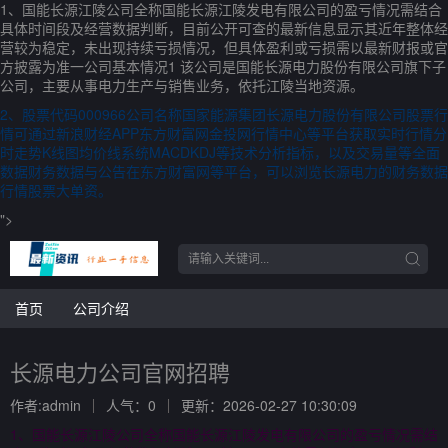
1、国能长源江陵公司全称国能长源江陵发电有限公司的盈亏情况需结合
具体时间段及经营数据判断，目前公开可查的最新信息显示其近年整体经
营较为稳定，未出现持续亏损情况，但具体盈利或亏损需以最新财报或官
方披露为准一公司基本情况1 该公司是国能长源电力股份有限公司旗下子
公司，主要从事电力生产与销售业务，依托江陵当地资源。
2、股票代码000966公司名称国家能源集团长源电力股份有限公司股票行
情可通过新浪财经APP东方财富网金投网行情中心等平台获取实时行情分
时走势K线图均价线系统MACDKDJ等技术分析指标，以及交易量等全面
数据财务数据与公告在东方财富网等平台，可以浏览长源电力的财务数据
行情股票大单资。
">
首页
公司介绍
长源电力公司官网招聘
作者:admin
人气：0
更新：2026-02-27 10:30:09
1、国能长源江陵公司全称国能长源江陵发电有限公司的盈亏情况需结