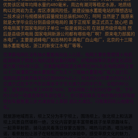
优势该区域年均降水量约480毫米，周边有潮河等稳定水源，地质结
构以花岗岩为主，库区渗漏风险低，是建设抽水蓄能电站的理想选址
二技术设计与规模装机容量规划总装机360万；呵呵 当然是了 我原来
就是大学毕业后分到县级供电局的 属于正规军 是正式员工 放心吧 县
供电局属于国家电网的子单位 一般是省网公司 在就是市级供电局 然
后是县级供电局 国家电网新源公司都有哪些电厂啊？ 原来电力部属的
水电厂，主要是调峰电厂如吉林的丰满电厂白山电厂，北京的十三陵
抽水蓄能电站，浙江的新安江水电厂等等。
京津唐电网在没有抽水蓄能电站投入以前，电网主要依靠燃煤火电机
组调频由于燃煤火电机组受设备的限制，对电网频率的急剧变化适应
能力差1993年以前，京津唐电网周波合格率在98%左右电网调频主要
以十三陵潘家口抽水蓄能电厂为主十三陵抽水蓄能电厂投入运行后，
电网周波合格率每年均达到9999%以上；时长约2小时票价约25元人
交通方式在丰宁汽车站乘坐丰宁至大滩方向的中巴车，全程约80公
里，发车时间从早上600至1630，发车间隔上午约30分钟一班，下午
约1小时一班或选择包车前往坝上，也可提前联系当地住宿的农家院提
供包车服务第三步大滩到坝上草原 到达大滩后，可租乘四轮山地摩托
车。
就旅游地域而言，坝上又分为丰宁坝上，围场坝上，张北坝上和沽源
坝上风景自然堪称一绝，文化内容更是丰富带着孩子坐草原趣味车，
一起滑草射箭，骑马追风看落日穿蒙古服饰，喝热马奶酒，唱当地歌
谣，看祭敖包让孩子在轻松而愉快的体验中，感受草原文化的魅力，