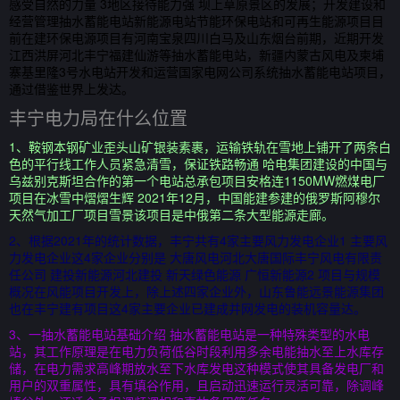
感受自然的力量 3地区接待能力强 坝上草原景区的发展；开发建设和
经营管理抽水蓄能电站新能源电站节能环保电站和可再生能源项目目
前在建环保电源项目有河南宝泉四川白马及山东烟台前期，近期开发
江西洪屏河北丰宁福建仙游等抽水蓄能电站，新疆内蒙古风电及柬埔
寨基里隆3号水电站开发和运营国家电网公司系统抽水蓄能电站项目，
通过借鉴世界上发达。
丰宁电力局在什么位置
1、鞍钢本钢矿业歪头山矿银装素裹，运输铁轨在雪地上铺开了两条白
色的平行线工作人员紧急清雪，保证铁路畅通 哈电集团建设的中国与
乌兹别克斯坦合作的第一个电站总承包项目安格连1150MW燃煤电厂
项目在冰雪中熠熠生辉 2021年12月，中国能建参建的俄罗斯阿穆尔
天然气加工厂项目雪景该项目是中俄第二条大型能源走廊。
2、根据2021年的统计数据，丰宁共有4家主要风力发电企业1 主要风
力发电企业这4家企业分别是 大唐风电河北大唐国际丰宁风电有限责
任公司 建投新能源河北建投 新天绿色能源 广恒新能源2 项目与规模
概况在风能项目开发上，除上述四家企业外，山东鲁能远景能源集团
也在丰宁建有项目这4家主要企业已建成并网发电的装机容量达。
3、一抽水蓄能电站基础介绍 抽水蓄能电站是一种特殊类型的水电
站，其工作原理是在电力负荷低谷时段利用多余电能抽水至上水库存
储，在电力需求高峰期放水至下水库发电这种模式使其具备发电厂和
用户的双重属性，具有填谷作用，且启动迅速运行灵活可靠，除调峰