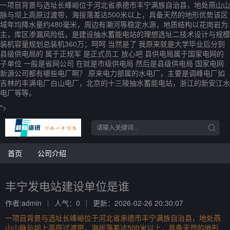
一项目背景与选址长峰峪位于河北省承德市丰宁满族自治县，地处燕山山
脉与坝上高原过渡带，海拔落差达500米以上，具备天然的地形优势该区
域年均降水量约480毫米，周边有潮河等稳定水源，地质结构以花岗岩为
主，库区渗漏风险低，是建设抽水蓄能电站的理想选址二技术设计与规模
装机容量规划总装机360万；呵呵 当然是了 我原来就是大学毕业后分到
县级供电局的 属于正规军 是正式员工 放心吧 县供电局属于国家电网的
子单位 一般是省网公司 在就是市级供电局 然后是县级供电局 国家电网
新源公司都有哪些电厂啊？ 原来电力部属的水电厂，主要是调峰电厂如
吉林的丰满电厂白山电厂，北京的十三陵抽水蓄能电站，浙江的新安江水
电厂等等。
">
首页
公司介绍
丰宁发电站建设单位是谁
作者:admin
人气：0
更新：2026-02-26 20:30:07
一项目背景与选址长峰峪位于河北省承德市丰宁满族自治县，地处燕
山山脉与坝上高原过渡带，海拔落差达500米以上，具备天然的地形