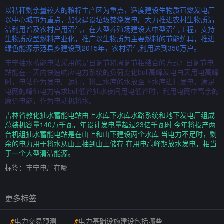
以秸秆剩余量较大的粮棉主产区为重点，适度建设生物质直燃发电厂
以中心城市为重点，加快建设垃圾焚烧发电厂大力推进农村生物质清
洁利用普及农村户用沼气，在大型养殖场建设大中型沼气工程，支持
生物质成型燃料产业化，推广以生物质为主要燃料的节能炉具，推进
绿色能源示范县乡建设到2015年，农村沼气利用达到350万户。
丰宁抽水蓄能电站采用的是日调节和周调节相结合的方式1 日调节电
站能在一天内快速响应电力系统的负荷变化bull高峰发电白天用电高峰
时，电站作为发电厂运行，将上水库的水放至下水库进行发电，满足
电网的峰值电力需求bull低谷抽水夜间用电低谷时，利用电网中富余的
廉价电能，作为电动机将水。
吉林省敦化抽水蓄能电站由上水库下水库水路系统和地下发电厂组成
总装机容量140万千瓦，年设计发电量超过23亿千瓦时 今年将投产两
台机组抽水蓄能电站是在山上和山下建设两个水库 当电力不足时，剩
余的电力用于将水从山上抽到山上储存 在用电高峰期放水发电，相当
于一个大型清洁能源。
标签：
丰宁电厂在哪
更多标签
#
电力交易预测
#
电力基础设施建设包括哪些