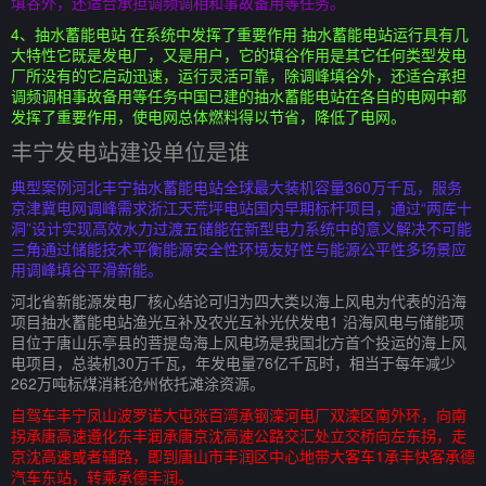
填谷外，还适合承担调频调相和事故备用等任务。
4、抽水蓄能电站 在系统中发挥了重要作用 抽水蓄能电站运行具有几
大特性它既是发电厂，又是用户，它的填谷作用是其它任何类型发电
厂所没有的它启动迅速，运行灵活可靠，除调峰填谷外，还适合承担
调频调相事故备用等任务中国已建的抽水蓄能电站在各自的电网中都
发挥了重要作用，使电网总体燃料得以节省，降低了电网。
丰宁发电站建设单位是谁
典型案例河北丰宁抽水蓄能电站全球最大装机容量360万千瓦，服务
京津冀电网调峰需求浙江天荒坪电站国内早期标杆项目，通过“两库十
洞”设计实现高效水力过渡五储能在新型电力系统中的意义解决不可能
三角通过储能技术平衡能源安全性环境友好性与能源公平性多场景应
用调峰填谷平滑新能。
河北省新能源发电厂核心结论可归为四大类以海上风电为代表的沿海
项目抽水蓄能电站渔光互补及农光互补光伏发电1 沿海风电与储能项
目位于唐山乐亭县的菩提岛海上风电场是我国北方首个投运的海上风
电项目，总装机30万千瓦，年发电量76亿千瓦时，相当于每年减少
262万吨标煤消耗沧州依托滩涂资源。
自驾车丰宁凤山波罗诺大屯张百湾承钢滦河电厂双滦区南外环，向南
拐承唐高速遵化东丰润承唐京沈高速公路交汇处立交桥向左东拐，走
京沈高速或者辅路，即到唐山市丰润区中心地带大客车1承丰快客承德
汽车东站，转乘承德丰润。