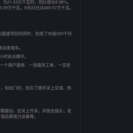
21.53亿千瓦时，同比增长8.98%。
9万千瓦，6月22日达460.57万千瓦。
建项目的同时，完成了26座220千伏
移动发电车。
小时驻点蹲守。
“一个用户报修、一张服务工单、一支抢
，如出门时，别忘了随手关上空调、热
需搬动，应关上开关，并拔去插头；发
行请远离电力设备等。