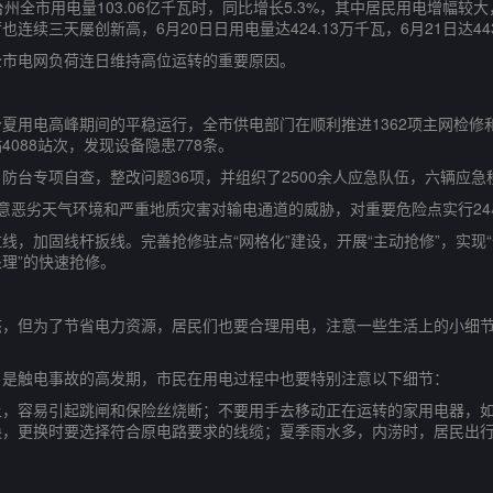
市用电量103.06亿千瓦时，同比增长5.3%，其中居民用电增幅较大，为
三天屡创新高，6月20日日用电量达424.13万千瓦，6月21日达443.0
市电网负荷连日维持高位运转的重要原因。
电高峰期间的平稳运行，全市供电部门在顺利推进1362项主网检修和基
088站次，发现设备隐患778条。
专项自查，整改问题36项，并组织了2500余人应急队伍，六辆应急
恶劣天气环境和严重地质灾害对输电通道的威胁，对重要危险点实行24
加固线杆扳线。完善抢修驻点“网格化”建设，开展“主动抢修”，实现
理”的快速抢修。
但为了节省电力资源，居民们也要合理用电，注意一些生活上的小细节
触电事故的高发期，市民在用电过程中也要特别注意以下细节：
容易引起跳闸和保险丝烧断；不要用手去移动正在运转的家用电器，如
换，更换时要选择符合原电路要求的线缆；夏季雨水多，内涝时，居民出