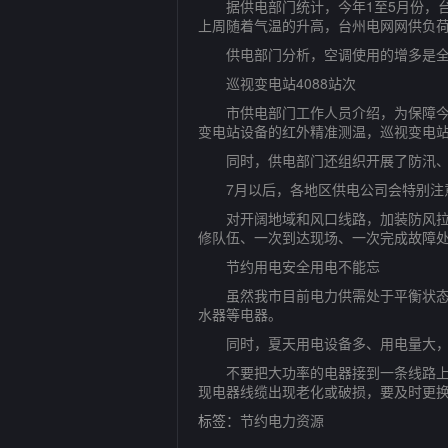
据供电部门统计，今年1至5月份，台州全
上周随着气温的升高，台州电网网供负荷也连续
供电部门分析，空调使用的增多是全
巡视变电站4088站次
市供电部门工作人员介绍，为保障今夏用
变电站设备的红外精准测温，巡视变电站4
同时，供电部门还组织开展了防汛、防台
7月以后，各地区供电公司会特别注意
对开阔地域和风口线路，加装防风拉线，
修队伍、一次到达现场、一次完成故障处
节约用电安全用电不能忘
虽然我市目前电力供需处于平衡状态，
水器等电器。
同时，夏天用电设备多、用电量大，是
不要把大功率的电器接到一条线路上，
现电器线缆出现老化或破损，要及时更
标签：
节约电力资源