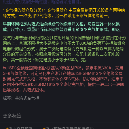
柜还具有优越的开断性能，断路器采用自能。
1充气柜的简介及分类11 充气柜简介 中压金属封闭开关设备有两种绝
缘方式，一种使用空气绝缘，另一种采用压缩气体绝缘前一。
早期环网柜是共箱式油绝缘或气体绝缘开关柜，与变压器一体化集
成，尺寸小，重量轻当前环网柜普遍采用紧凑型充气柜形式，即这。
充气柜与普通环网柜的区别1使用环境的不同普通环网柜多应用在环形
网络上，普通环网柜大多是额定电流不大于630A的负荷开关柜和组合
电器柜的组合形式，属于二次配电设备而充气柜是一种以气体为绝缘
介质的开关设备，按照应用领域可分为一次配电设备和二次配电设
备，其一般情况下额定电流小于等于630A，充。
bullSF6全绝缘国网标准化柜防护等级达IP65，额定电流630A，采用
SF6气体绝缘，可定制化生产浙江产地bullSHSRM612型全绝缘金属
封闭充气式开关柜，不锈钢壳体充SF6气体，防护等级IP67，适用于
户内外多种场景bullSRM1612型全密封充气柜，提供一进二出一进四
出等规格，共箱式固体。
标签：
共箱式充气柜
更多标签
#
电力交易预测
#
电力基础设施建设包括哪些