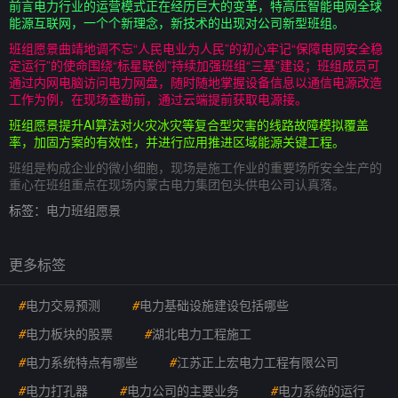
前言电力行业的运营模式正在经历巨大的变革，特高压智能电网全球
能源互联网，一个个新理念，新技术的出现对公司新型班组。
班组愿景曲靖地调不忘“人民电业为人民”的初心牢记“保障电网安全稳
定运行”的使命围绕“标星联创”持续加强班组“三基”建设；班组成员可
通过内网电脑访问电力网盘，随时随地掌握设备信息以通信电源改造
工作为例，在现场查勘前，通过云端提前获取电源接。
班组愿景提升AI算法对火灾冰灾等复合型灾害的线路故障模拟覆盖
率，加固方案的有效性，并进行应用推进区域能源关键工程。
班组是构成企业的微小细胞，现场是施工作业的重要场所安全生产的
重心在班组重点在现场内蒙古电力集团包头供电公司认真落。
标签：
电力班组愿景
更多标签
#
电力交易预测
#
电力基础设施建设包括哪些
#
电力板块的股票
#
湖北电力工程施工
#
电力系统特点有哪些
#
江苏正上宏电力工程有限公司
#
电力打孔器
#
电力公司的主要业务
#
电力系统的运行