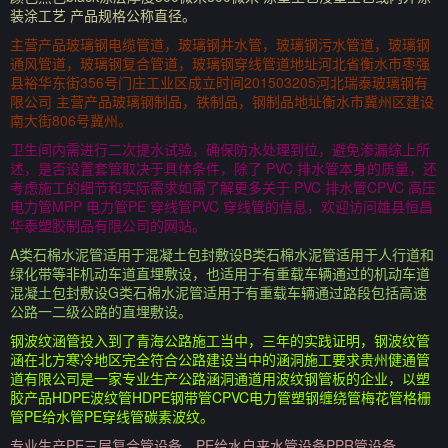
装涂工艺 产品规格公称直径。
主营产品玻璃钢电缆管道，玻璃钢井水管，玻璃钢污水管道，玻璃钢
通风管道，玻璃钢复合管道，玻璃钢穿线管道地址河北省衡水市枣强
县裕华东街356号门庄工业区成立时间201503205河北瑞泰玻璃钢有
限公司 主营产品玻璃钢制品，铁制品，钢制品地址衡水市冀州区建设
南大街806号冀州。
卫生间内需进行二次提水试验，确保防水处理到位，避免渗漏综上所
述，是否设置套管取决于具体条件，除了 PVC 排水管本身的质量，还
考虑施工的细节和实际需求如需了解更多关于 PVC 排水管CPVC 高压
电力管MPP 电力管PE 穿线管PVC 穿线管的信息，欢迎访问雄县恒昌
华泰塑胶制品有限公司的网站。
A类石棉水泥管适用于混凝土包封敷设B类石棉水泥管适用于人行道和
绿化带等非机动车道直埋敷设，也适用于有重载车辆通过的机动车道
混凝土包封敷设G类石棉水泥管适用于有重载车辆通过路段包括高速
公路一二级公路的直埋敷设。
钢波纹涵管投入到了青海公路施工当中，三年的实践证明，钢波纹管
涵在北方寒冷地区完全符合公路建设当中的涵洞施工要求贵州健通管
道有限公司是一家专业生产公路涵洞通道用波纹钢管板的企业，以塑
胶产品HDPE波纹管HDPE钢带管CPVC电力管塑钢缠绕管梅花管格栅
管PE给水管PE穿线管碳素波纹。
专业生产PE三层复合管设备，PE给水自来水管设备PPR管设备，