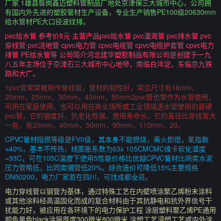
厂家 1雄县昝岗鑫迈塑料管制品厂地处京津保三大城市中心，公司拥
有国内外先进的塑胶管材生产设备，专业生产销售PE100级20630mm
给水管材PE大口径波纹排。
pvc给水管 参考价8元 主营产品pvc给水管 pvc灌溉管 pvc排水管 pvc
穿线管 pvc浇地管 cpvc电力管 cpvc电缆管 cpvc电缆护套管 cpvc电力
排管 PE给水管等 公司简介河北建华塑胶制品有限公司是创建于一九
八五年主场位于京津石三大城市中心地带，南临白洋淀，东临京九铁
路和大广。
1pvc管常常被用作穿线管，管材的韧性好，常见尺寸有16mm，
20mm，25mm，30mm，40mm，50mm2pvc管也常作为水管使用，
可用在家庭使用，也可以用在商业场所或工业领域送水管使用的是硬
pvc管，它的强度好，抗老化性强，使用寿命长，它的直径比穿线管大
一些，有20mm，40mm，50mm，90mm，110mm，20。
CPVC管材阻燃等级是FV0级，其本身不能燃烧，离火即熄，氧指数
=40%，基本不传热，线膨胀系数为63x 105CMCMC维卡软化温度
=93C，可在105C温度下使用5性能价格比优越CPVC管材比同类水泥
压力管略低，比同类钢管低20%，综合造价可降低15%主要规格
DN50200，电力厂家若在四川，可找成都全员。
电力穿线管以钢管为基体，通过特殊工艺在内壁喷涂聚乙烯粉末涂料
或其他涂料经高温固化而成的复合材料由于其抗静电和抗外界信号干
扰能力好，被应用在各环境下的电力保护工程 涂层塑料聚乙烯PE通用
颜色黑色black涂层厚度300微米800微米 涂塑工艺浸塑工艺或内外涂