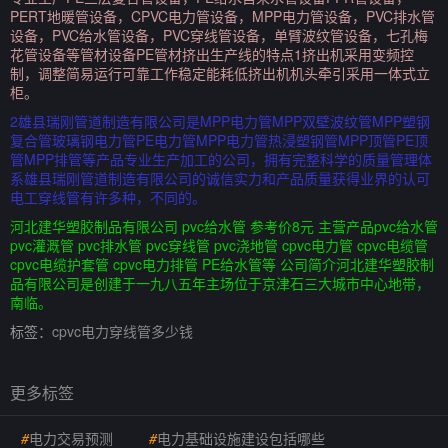
PERT地暖管设备，CPVC电力管设备，MPP电力管设备，PVC排水管
设备，PVC给水管设备，PVC穿线管设备，单臂波纹管设备，七孔梅
花管设备等管材设备PE管材挤出生产线的特点1挤出机采用变频控
制，调整简易运行可靠工作稳定能耗低挤出机机头牵引采用一体式立
柜。
2雄县瑞刚管道制造有限公司是MPP电力管MPP双壁波纹管MPP塑钢
复合管玻璃钢电力管PE电力管MPP电力管热浸塑钢管MPP顶管PE顶
管MPP排管等产品专业生产加工的公司，拥有完整科学的质量管理体
系雄县瑞刚管道制造有限公司的诚信实力和产品质量获得业界的认可
电工穿线管有许多种，不同的。
河北建华塑胶制品有限公司 pvc给水管 参考价8元 主营产品pvc给水管
pvc灌溉管 pvc排水管 pvc穿线管 pvc浇地管 cpvc电力管 cpvc电缆管
cpvc电缆护套管 cpvc电力排管 PE给水管等 公司简介河北建华塑胶制
品有限公司是创建于一九八五年主场位于京津石三大城市中心地带，
南临。
标签：
cpvc电力穿线管多少钱
更多标签
#
电力交易预测
#
电力基础设施建设包括哪些