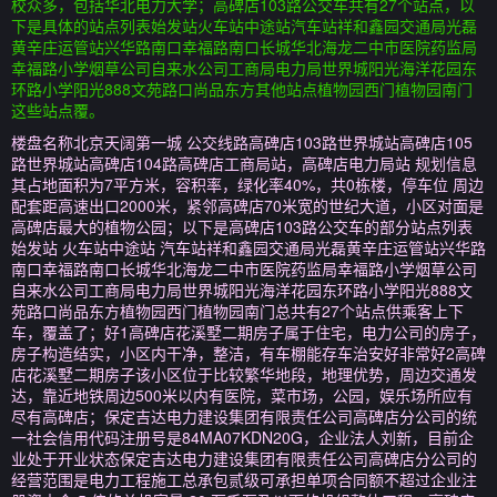
校众多，包括华北电力大学；高碑店103路公交车共有27个站点，以
下是具体的站点列表始发站火车站中途站汽车站祥和鑫园交通局光磊
黄辛庄运管站兴华路南口幸福路南口长城华北海龙二中市医院药监局
幸福路小学烟草公司自来水公司工商局电力局世界城阳光海洋花园东
环路小学阳光888文苑路口尚品东方其他站点植物园西门植物园南门
这些站点覆。
楼盘名称北京天阔第一城 公交线路高碑店103路世界城站高碑店105
路世界城站高碑店104路高碑店工商局站，高碑店电力局站 规划信息
其占地面积为7平方米，容积率，绿化率40%，共0栋楼，停车位 周边
配套距高速出口2000米，紧邻高碑店70米宽的世纪大道，小区对面是
高碑店最大的植物公园；以下是高碑店103路公交车的部分站点列表
始发站 火车站中途站 汽车站祥和鑫园交通局光磊黄辛庄运管站兴华路
南口幸福路南口长城华北海龙二中市医院药监局幸福路小学烟草公司
自来水公司工商局电力局世界城阳光海洋花园东环路小学阳光888文
苑路口尚品东方植物园西门植物园南门总共有27个站点供乘客上下
车，覆盖了；好1高碑店花溪墅二期房子属于住宅，电力公司的房子，
房子构造结实，小区内干净，整洁，有车棚能存车治安好非常好2高碑
店花溪墅二期房子该小区位于比较繁华地段，地理优势，周边交通发
达，靠近地铁周边500米以内有医院，菜市场，公园，娱乐场所应有
尽有高碑店；保定吉达电力建设集团有限责任公司高碑店分公司的统
一社会信用代码注册号是84MA07KDN20G，企业法人刘新，目前企
业处于开业状态保定吉达电力建设集团有限责任公司高碑店分公司的
经营范围是电力工程施工总承包贰级可承担单项合同额不超过企业注