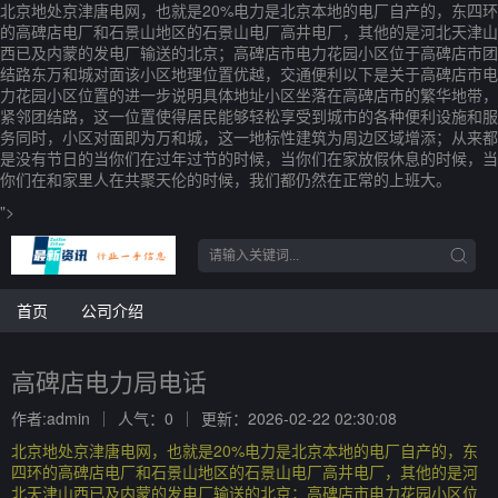
北京地处京津唐电网，也就是20%电力是北京本地的电厂自产的，东四环
的高碑店电厂和石景山地区的石景山电厂高井电厂，其他的是河北天津山
西已及内蒙的发电厂输送的北京；高碑店市电力花园小区位于高碑店市团
结路东万和城对面该小区地理位置优越，交通便利以下是关于高碑店市电
力花园小区位置的进一步说明具体地址小区坐落在高碑店市的繁华地带，
紧邻团结路，这一位置使得居民能够轻松享受到城市的各种便利设施和服
务同时，小区对面即为万和城，这一地标性建筑为周边区域增添；从来都
是没有节日的当你们在过年过节的时候，当你们在家放假休息的时候，当
你们在和家里人在共聚天伦的时候，我们都仍然在正常的上班大。
">
首页
公司介绍
高碑店电力局电话
作者:admin
人气：0
更新：2026-02-22 02:30:08
北京地处京津唐电网，也就是20%电力是北京本地的电厂自产的，东
四环的高碑店电厂和石景山地区的石景山电厂高井电厂，其他的是河
北天津山西已及内蒙的发电厂输送的北京；高碑店市电力花园小区位