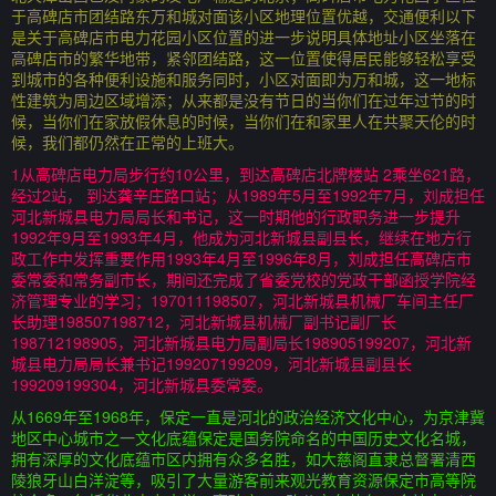
于高碑店市团结路东万和城对面该小区地理位置优越，交通便利以下
是关于高碑店市电力花园小区位置的进一步说明具体地址小区坐落在
高碑店市的繁华地带，紧邻团结路，这一位置使得居民能够轻松享受
到城市的各种便利设施和服务同时，小区对面即为万和城，这一地标
性建筑为周边区域增添；从来都是没有节日的当你们在过年过节的时
候，当你们在家放假休息的时候，当你们在和家里人在共聚天伦的时
候，我们都仍然在正常的上班大。
1从高碑店电力局步行约10公里，到达高碑店北牌楼站 2乘坐621路，
经过2站， 到达龚辛庄路口站；从1989年5月至1992年7月，刘成担任
河北新城县电力局局长和书记，这一时期他的行政职务进一步提升
1992年9月至1993年4月，他成为河北新城县副县长，继续在地方行
政工作中发挥重要作用1993年4月至1996年8月，刘成担任高碑店市
委常委和常务副市长，期间还完成了省委党校的党政干部函授学院经
济管理专业的学习；197011198507，河北新城县机械厂车间主任厂
长助理198507198712，河北新城县机械厂副书记副厂长
198712198905，河北新城县电力局副局长198905199207，河北新
城县电力局局长兼书记199207199209，河北新城县副县长
199209199304，河北新城县委常委。
从1669年至1968年，保定一直是河北的政治经济文化中心，为京津冀
地区中心城市之一文化底蕴保定是国务院命名的中国历史文化名城，
拥有深厚的文化底蕴市区内拥有众多名胜，如大慈阁直隶总督署清西
陵狼牙山白洋淀等，吸引了大量游客前来观光教育资源保定市高等院