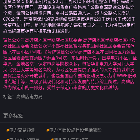
册资本金 5 倍的单机容量 20 万千瓦及以下的机组整体工程；高碑店
市区位优势明显，基础设施完备京广铁路京广公路京深高速公路纵穿
全境，津同公路横贯东西，乡村公路四通八达，境内公路总长度达
670公里，是京南保北的交通枢纽高碑店市拥有220千伏110千伏35千
伏变电站11座，是华北地区供电能力最强市县之一，电力供应稳定可
靠高碑店市拥有程控电话无线通讯。
微信公众号高碑店地区半壁店社区居委会 高碑店地区半壁店社区小郊
亭社区居委会微信公众号小郊亭社区智服务花园闸社区居委会管辖范
围北花园小区1号院，2号院微信公众号高碑店地区花园闸社区力源里
社区居委会管辖范围力源里3号院，东恒时代一期，国华电力小区，圣
华原，金地名京；保定市高等院校众多，包括华北电力大学河北大学
河北农业大学等知名高校，为地区发展提供了强大的人才支持城市发
展保定是对外开放城市，也是全国首个创新驱动发展示范市WWF低碳
试点城市等，展现了其现代化和可持续发展的特点综上所述，高碑店
作为保定市的一部分，受益于保定市丰富的历史文化优越的。
标签：
高碑店电力局
更多标签
#
电力交易预测
#
电力基础设施建设包括哪些
#
电力板块的股票
#
湖北电力工程施工