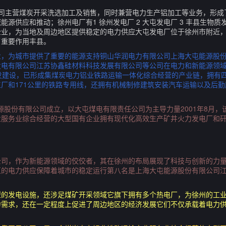
公司主营煤炭开采洗选加工及销售，同时兼营电力生产铝加工等业务，形成
源供应和推动；徐州电厂有1 徐州发电厂 2 大屯发电厂 3 丰县生物质发
企业，为当地及周边地区提供稳定的电力供应大屯发电厂位于徐州市附近
了重要作用丰县。
业，为城市提供了重要的能源支持铜山华润电力有限公司上海大屯能源股
发电有限公司江苏协鑫硅材料科技发展有限公司等公司在电力和新能源领
发建设，已形成集煤炭电力铝业铁路运输一体化综合经营的产业链，拥有
厂和171公里的铁路专用线，还拥有机械制修建筑安装汽车运输以及后
能源股份有限公司成立，以大屯煤电有限责任公司为主导力量2001年8月
业服务业综合经营的大型国有企业拥有现代化高效生产矿井火力发电厂和
公司，作为新能源领域的佼佼者，其在徐州的布局展现了科技与创新的力
区的电力供应保障着城市的稳定运行第八名是上海大屯能源股份有限公司
型的发电设施，还涉足煤矿开采领域它旗下拥有多个热电厂，为徐州的工
力需求，还在一定程度上促进了周边地区的经济发展它们不仅承载着电力