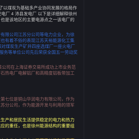
了以煤炭为基础多产业协同发展的格局作
电厂 4 沛县发电厂 以下是详细解释徐州
，也是该地区的主要电源点之一该电厂的
份有限公司江苏分公司等电力企业，为徐
域也有着不俗的表现江苏天裕能源化工集
四对煤炭生产矿井四座选煤厂一座火电厂
勤服务等单位公司先后荣获全国五一劳动奖
，该公司在上海证券交易所成功上市业务范
矸石热电厂电解铝厂和高精度铝板带加工
量第七位是铜山华润电力有限公司，作为
江苏分公司，作为能源开发与利用的领军
业生产和居民生活提供稳定的电力和热力
供应的重任，也是徐州能源结构的重要组