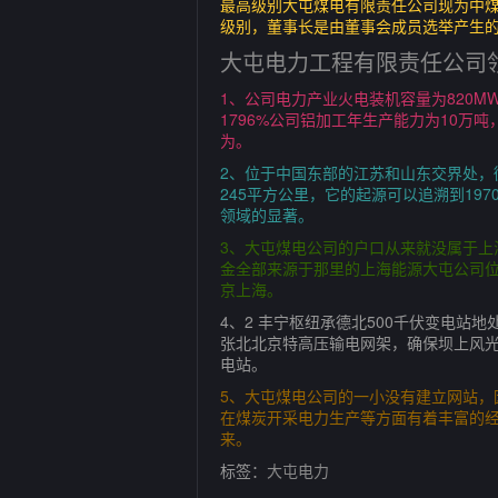
最高级别大屯煤电有限责任公司现为中
级别，董事长是由董事会成员选举产生
大屯电力工程有限责任公司
1、公司电力产业火电装机容量为820M
1796%公司铝加工年生产能力为10万吨
为。
2、位于中国东部的江苏和山东交界处
245平方公里，它的起源可以追溯到1
领域的显著。
3、大屯煤电公司的户口从来就没属于
金全部来源于那里的上海能源大屯公司位
京上海。
4、2 丰宁枢纽承德北500千伏变电
张北北京特高压输电网架，确保坝上风光
电站。
5、大屯煤电公司的一小没有建立网站，
在煤炭开采电力生产等方面有着丰富的
来。
标签：
大屯电力