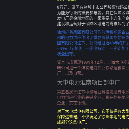
8万元，属国有控股上市公司股票代码
为能源行业的重要参与者，其在保障区域能
发电厂是徐州地区的一家重要电力生产
建设和运营对于保障区域电力需求起到
徐州矿务集团有限公司作为传统能源企
州的电力供应作出了重要贡献国华徐州
团有限公司江苏；公司经过近40年的开
一座矸石热电厂一座电解铝厂一座铝加工
状全国守。
资本市场表现1999年12月，上海大屯
畴公司是一个煤炭电力铝业铁路运输实
厂，以及自营。
大屯电力淮南项目部电厂
第五名属于江苏中能硅业科技发展有限
电力供应行业的关键企业，其在徐州地
企业，其在徐州。
对于大屯煤电有限公司，它不仅拥有大
保障这些电厂不仅满足了徐州本地的电
成部分这些电厂。