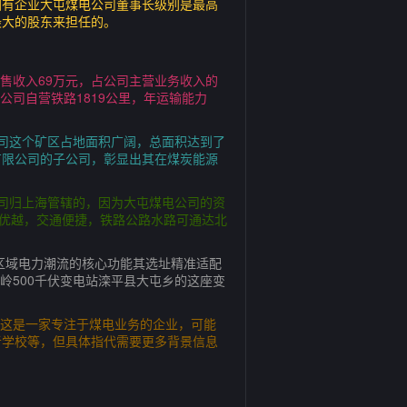
国有企业大屯煤电公司董事长级别是最高
最大的股东来担任的。
销售收入69万元，占公司主营业务收入的
%公司自营铁路1819公里，年运输能力
司这个矿区占地面积广阔，总面积达到了
有限公司的子公司，彰显出其在煤炭能源
司归上海管辖的，因为大屯煤电公司的资
置优越，交通便捷，铁路公路水路可通达北
节区域电力潮流的核心功能其选址精准适配
岭500千伏变电站滦平县大屯乡的这座变
司这是一家专注于煤电业务的企业，可能
者学校等，但具体指代需要更多背景信息