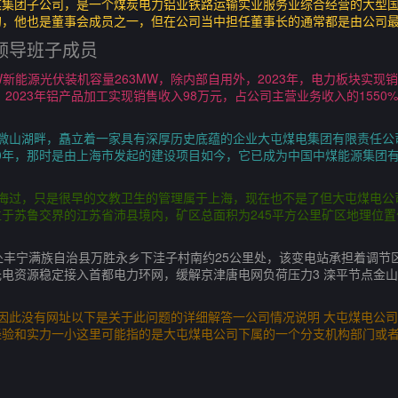
煤集团子公司，是一个煤炭电力铝业铁路运输实业服务业综合经营的大型
的，他也是董事会成员之一，但在公司当中担任董事长的通常都是由公司
领导班子成员
W新能源光伏装机容量263MW，除内部自用外，2023年，电力板块实现
，2023年铝产品加工实现销售收入98万元，占公司主营业务收入的1550
，微山湖畔，矗立着一家具有深厚历史底蕴的企业大屯煤电集团有限责任公
970年，那时是由上海市发起的建设项目如今，它已成为中国中煤能源集团
上海过，只是很早的文教卫生的管理属于上海，现在也不是了但大屯煤电公
于苏鲁交界的江苏省沛县境内，矿区总面积为245平方公里矿区地理位
站地处丰宁满族自治县万胜永乡下洼子村南约25公里处，该变电站承担着调
电资源稳定接入首都电力环网，缓解京津唐电网负荷压力3 滦平节点金山
因此没有网址以下是关于此问题的详细解答一公司情况说明 大屯煤电公
经验和实力一小这里可能指的是大屯煤电公司下属的一个分支机构部门或