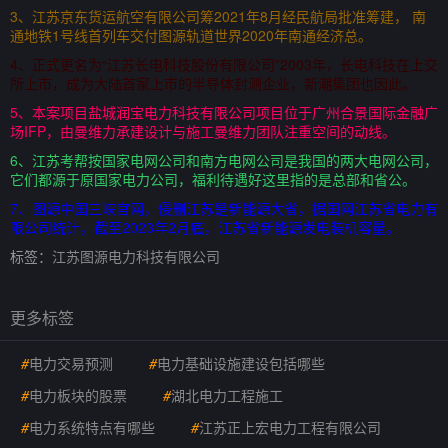
3、江苏京东货运航空有限公司筹2021年8月经民航局批准筹建， 南
通地铁1号线首列车交付图源轨道世界2020年南通经济总。
4、正式更名为“江苏长电科技股份有限公司”2003年，长电科技在上交
所上市，成为大陆首家上市的半导体封测企业，新潮集团也因此。
5、本案项目盐城润宝电力科技有限公司项目位于广州合景国际金融广
场IFP，由曼维力承建设计与施工曼维力团队注重空间的动线。
6、江苏考帮按国家电网公司和南方电网公司是我国的两大电网公司，
它们都源于原国家电力公司，福利待遇好这里指的是总部和省公。
7、图源中国三峡官网，侵删江苏是新能源大省，据国网江苏省电力有
限公司统计，截至2023年2月底，江苏省新能源发电装机容量。
标签：
江苏图源电力科技有限公司
更多标签
#
电力交易预测
#
电力基础设施建设包括哪些
#
电力板块的股票
#
湖北电力工程施工
#
电力系统特点有哪些
#
江苏正上宏电力工程有限公司