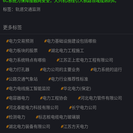
6C系统为保障接触网安全，大兴机场线引入铁路领域成熟的6。
标签：
轨道交通监测
更多标签
#
电力交易预测
#
电力基础设施建设包括哪些
#
电力板块的股票
#
湖北电力工程施工
#
电力系统特点有哪些
#
江苏正上宏电力工程有限公司
#
电力打孔器
#
电力公司的主要业务
#
电力系统的运行
#
公路交通气象站
#
电力行业推荐性标准
#
电力电线施工智能监控
#
华北电力(保定)
#
电容器电力
#
电力工程协会
#
河北电力管件有限公司
#
河北泰能电力科技有限公司
#
长宁电力公司
#
检测电力
#
标志桩电缆电力玻璃钢
#
湖北电力装备有限公司
#
江苏方天电力