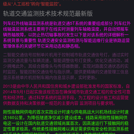
级从“人工巡检”转向“智能监控”。
轨道交通监测技术技术规范最新版
列车红外线轴温监测系统是轨道交通5T系统的重要组成部分 列车红外
线轴温监测系统主要用于在线实时测量列车轴箱温度，并自动预报车
辆热轴故障，以防止热切轴事故的发生以下是对该系统的详细解析一
系统背景与重要性 轨道交通安全监测检测与智能运维行业是铁路运营
管理体系的关键环节它采用动态和静态相。
二智能交通信号控制单片机用于控制城市轨道交通信号灯，通过实时
监测交通流量与车辆流速，智能调整信号灯变换，优化交通流动，减
少拥堵此外，其结合摄像头与传感器数据，实现对路面交通状态的实
时监控，智能控制交通信号与指示牌，提供更精确的交通管理三信息
显示系统单片机控制车厢内信息显示屏，实时更新。
2013是由中华人民共和国住房和城乡建设部批准发布的国家标准，自
2014年5月1日起实施该规范旨在确保城市轨道交通工程的安全性可靠
性和经济性，通过科学系统的监测手段，为工程的设计施工和运营提
供数据支持和决策依据一规范的主要内容 监测项目与要求明。
刚性接触网供电的首次实践设计时速与供电挑战大兴机场线设计时速
达160公里，为降低隧道净空减少建设成本，线路采用刚性接触网供
电这一设计在国内轨道交通领域尚属首次，因高速运行下接触网的稳
定性要求极高，传统柔性接触网难以满足需求供电安全检测监测系统