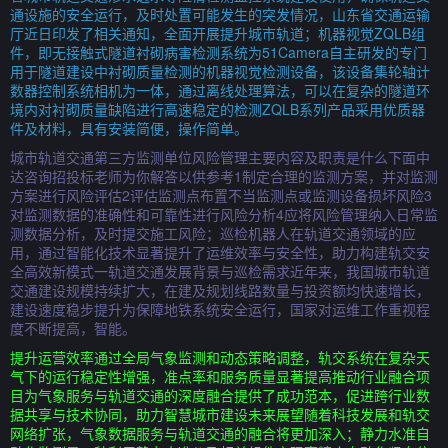
通设施的安全运行，及时处置可能发生的突发情况，山东省交通运输
厅近日印发了相关通知，全面开展提升城市轨道；机器视觉ZQLB组
件，即无接触式隧道衬砌病害检测系统为51Camera自主研发的专门
用于隧道建设中衬砌质量检测的机器视觉检测设备，该设备集轮轴计
数器控制系统相机为一体，通过离线处理算法，可以在复杂的隧道环
境内对衬砌质量缺陷进行高速稳定的检测ZQLB系列产品采用优质器
件及材料，具有安装简便，操作简单。
城市轨道交通第三方监测单位风险管理主要内容及职责是什么下面中
达咨询招投标老师为你解答以供参考1制定合理的监测方案，并对监测
方案进行风险评估2评估监测点布置不当监测点或监测设备损坏风险3
对监测数据的准确性和可靠性进行风险分析4应将风险管理纳入日常监
测数据分析，及时提交施工风险；巡检机器人在轨道交通领域的应
用，通过智能化技术显著提升了运维效率与安全性，助力构建轨交安
全高效新模式一轨道交通发展背景与巡检需求近年来，我国城市轨道
交通建设规模持续扩大，在建及规划线路数量与投资额均快速增长，
建设速度稳步提升为保障地铁系统安全运行，国家对运维工作重视程
度不断提高，智能。
提升运营效率通过全局气象监测和动态策略调整，轨交系统在复杂天
气下的运行稳定性增强，准点率和服务质量显著提高推动行业融合项
目为气象服务与轨道交通的深度融合提供了成功范本，促进跨行业数
据共享与技术协同，助力智慧城市建设未来展望随着科技发展和轨交
网络扩张，气象数据服务与轨道交通的融合将更加深入；静力水准自