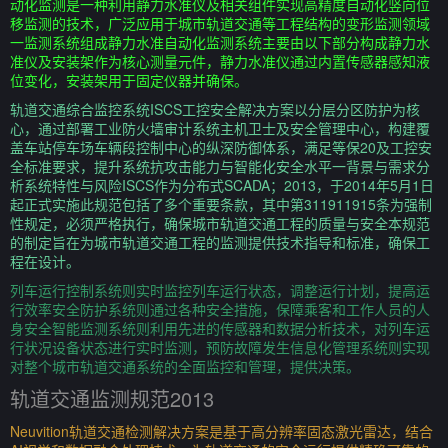
动化监测是一种利用静力水准仪及相关组件实现高精度自动化竖向位
移监测的技术，广泛应用于城市轨道交通等工程结构的变形监测领域
一监测系统组成静力水准自动化监测系统主要由以下部分构成静力水
准仪及安装架作为核心测量元件，静力水准仪通过内置传感器感知液
位变化，安装架用于固定仪器并确保。
轨道交通综合监控系统ISCS工控安全解决方案以分层分区防护为核
心，通过部署工业防火墙审计系统主机卫士及安全管理中心，构建覆
盖车站停车场车辆段控制中心的纵深防御体系，满足等保20及工控安
全标准要求，提升系统抗攻击能力与智能化安全水平一背景与需求分
析系统特性与风险ISCS作为分布式SCADA；2013，于2014年5月1日
起正式实施此规范包括了多个重要条款，其中第311911915条为强制
性规定，必须严格执行，确保城市轨道交通工程的质量与安全本规范
的制定旨在为城市轨道交通工程的监测提供技术指导和标准，确保工
程在设计。
列车运行控制系统则实时监控列车运行状态，调整运行计划，提高运
行效率安全防护系统则通过各种安全措施，保障乘客和工作人员的人
身安全智能监测系统则利用先进的传感器和数据分析技术，对列车运
行状况设备状态进行实时监测，预防故障发生信息化管理系统则实现
对整个城市轨道交通系统的全面监控和管理，提供决策。
轨道交通监测规范2013
Neuvition轨道交通检测解决方案是基于高分辨率固态激光雷达，结合