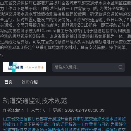
山东省交通运输厅已部署开展提升全省城市轨道交通渗水透水监测监控能
力工作以下是关于此工作的详细解答一工作背景与目的 为做好全省城市
轨道交通渗水透水等险情检测监控系统建设使用，确保轨道交通设施的安
全运行，及时处置可能发生的突发情况，山东省交通运输厅近日印发了相
关通知，全面开展提升城市轨道；机器视觉ZQLB组件，即无接触式隧道
衬砌病害检测系统为51Camera自主研发的专门用于隧道建设中衬砌质量
检测的机器视觉检测设备，该设备集轮轴计数器控制系统相机为一体，通
过离线处理算法，可以在复杂的隧道环境内对衬砌质量缺陷进行高速稳定
的检测ZQLB系列产品采用优质器件及材料，具有安装简便，操作简单。
">
首页
公司介绍
轨道交通监测技术规范
作者:admin
人气：0
更新：2026-02-19 08:30:09
山东省交通运输厅已部署开展提升全省城市轨道交通渗水透水监测监
控能力工作以下是关于此工作的详细解答一工作背景与目的 为做好全
省城市轨道交通渗水透水等险情检测监控系统建设使用，确保轨道交