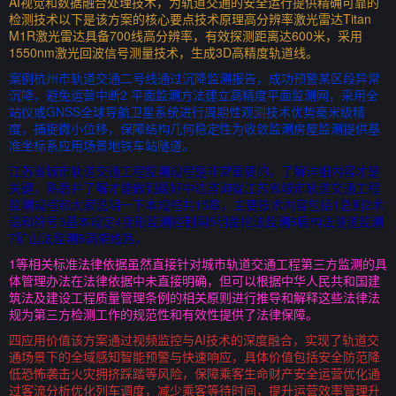
AI视觉和数据融合处理技术，为轨道交通的安全运行提供精确可靠的
检测技术以下是该方案的核心要点技术原理高分辨率激光雷达Titan
M1R激光雷达具备700线高分辨率，有效探测距离达600米，采用
1550nm激光回波信号测量技术，生成3D高精度轨道线。
案例杭州市轨道交通二号线通过沉降监测报告，成功预警某区段异常
沉降，避免运营中断2 平面监测方法建立高精度平面监测网，采用全
站仪或GNSS全球导航卫星系统进行周期性观测技术优势毫米级精
度，捕捉微小位移，保障结构几何稳定性为收敛监测房屋监测提供基
准坐标系应用场景地铁车站隧道。
江苏省城市轨道交通工程监测规程是非常重要的，了解详细内容才是
关键，熟悉并了解才能做到最好中达咨询就江苏省城市轨道交通工程
监测规程和大家说明一下本规程共15章，主要技术内容包括1总则2术
语和符号3基本规定4变形监测控制网5明盖挖法监测6盾构法隧道监测
7矿山法监测8高架线路。
1等相关标准法律依据虽然直接针对城市轨道交通工程第三方监测的具
体管理办法在法律依据中未直接明确，但可以根据中华人民共和国建
筑法及建设工程质量管理条例的相关原则进行推导和解释这些法律法
规为第三方检测工作的规范性和有效性提供了法律保障。
四应用价值该方案通过视频监控与AI技术的深度融合，实现了轨道交
通场景下的全域感知智能预警与快速响应，具体价值包括安全防范降
低恐怖袭击火灾拥挤踩踏等风险，保障乘客生命财产安全运营优化通
过客流分析优化列车调度，减少乘客等待时间，提升运营效率管理升