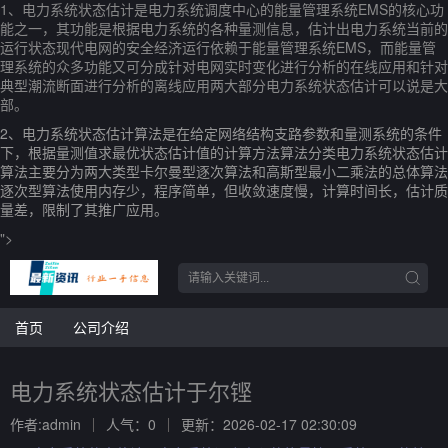
1、电力系统状态估计是电力系统调度中心的能量管理系统EMS的核心功
能之一，其功能是根据电力系统的各种量测信息，估计出电力系统当前的
运行状态现代电网的安全经济运行依赖于能量管理系统EMS，而能量管
理系统的众多功能又可分成针对电网实时变化进行分析的在线应用和针对
典型潮流断面进行分析的离线应用两大部分电力系统状态估计可以说是大
部。
2、电力系统状态估计算法是在给定网络结构支路参数和量测系统的条件
下，根据量测值求最优状态估计值的计算方法算法分类电力系统状态估计
算法主要分为两大类型卡尔曼型逐次算法和高斯型最小二乘法的总体算法
逐次型算法使用内存少，程序简单，但收敛速度慢，计算时间长，估计质
量差，限制了其推广应用。
">
首页
公司介绍
电力系统状态估计于尔铿
作者:admin
人气：0
更新：2026-02-17 02:30:09