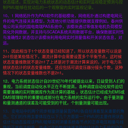
状态描述，实现对电力系统状态的动态估计和实时监视稳定预测与控
制PMU能够在扰动后的一个观察窗内实时监视记录。
10、1 网络拓扑作为PAS软件的基础模块，网络拓扑通过构建电网元
件的电气连接关系模型，为其他分析功能提供数据支撑例如，泰州供
电公司采用的国电南瑞PAS系统中，该模块通过等值发电机负荷模型
简化外网数据，并支持与SCADA系统共用数据平台，确保数据实时性
与准确性2 状态估计该模块利用电网实时测量值和开关状态信息，对
运。
11、因此相当于1个状态变量已经知道了，所以状态变量数可以说是
2n1但是某些情况下，潮流计算中会需要设置多个平衡节点，这时候
状态变量维数就不是2n1了上述是对于潮流计算来说的，对于电力系
统状态估计的状态变量维数，还应包括可调变压器分接头个数，这种
情况下的状态变量维数也不是2n1。
12、电力系统状态估计自20世纪70年代被提出以来，日益受到人们的
重视，当前调度自动化水平正在不断提高，各种调度自动化软件迫切
需要准确的实时数据库作为其计算的基础 ，状态估计已经成为EMS或
DMS管理软件的重要组成部分在电力系统的实际运行中，由于量测量
和量测通道的误差及可能受到的干扰，个别量测量可能出现。
13、变电站中的两个同步相量测量装置PMU各自扮演着至关重要的角
色，它们的作用主要体现在以下几个方面第一个PMU的主要作用状态
估计与动态监视该PMU能够实时测量系统各节点的正序电压相量与线
路的正序电流相量，并通过这些数据快速准确地估计电力系统的动态