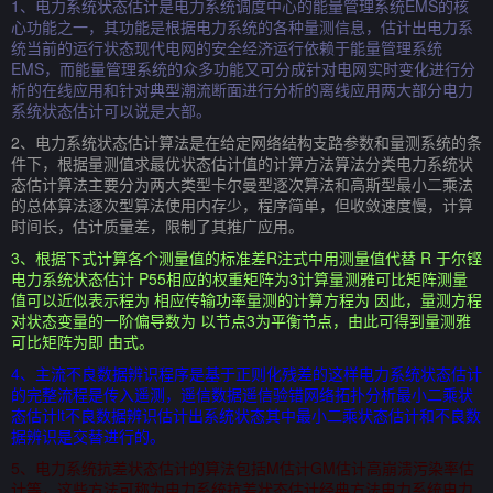
1、电力系统状态估计是电力系统调度中心的能量管理系统EMS的核
心功能之一，其功能是根据电力系统的各种量测信息，估计出电力系
统当前的运行状态现代电网的安全经济运行依赖于能量管理系统
EMS，而能量管理系统的众多功能又可分成针对电网实时变化进行分
析的在线应用和针对典型潮流断面进行分析的离线应用两大部分电力
系统状态估计可以说是大部。
2、电力系统状态估计算法是在给定网络结构支路参数和量测系统的条
件下，根据量测值求最优状态估计值的计算方法算法分类电力系统状
态估计算法主要分为两大类型卡尔曼型逐次算法和高斯型最小二乘法
的总体算法逐次型算法使用内存少，程序简单，但收敛速度慢，计算
时间长，估计质量差，限制了其推广应用。
3、根据下式计算各个测量值的标准差R注式中用测量值代替 R 于尔铿
电力系统状态估计 P55相应的权重矩阵为3计算量测雅可比矩阵测量
值可以近似表示程为 相应传输功率量测的计算方程为 因此，量测方程
对状态变量的一阶偏导数为 以节点3为平衡节点，由此可得到量测雅
可比矩阵为即 由式。
4、主流不良数据辨识程序是基于正则化残差的这样电力系统状态估计
的完整流程是传入遥测，遥信数据遥信验错网络拓扑分析最小二乘状
态估计lt不良数据辨识估计出系统状态其中最小二乘状态估计和不良数
据辨识是交替进行的。
5、电力系统抗差状态估计的算法包括M估计GM估计高崩溃污染率估
计等，这些方法可称为电力系统抗差状态估计经典方法电力系统电力