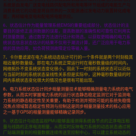
系统是由发电厂送变电线路供配电所和用电等环节组成的电能生产与
消费系统它的功能是将自然界的一次能源通过发电动力装置转化成电
能，再经输电变电和配电将电能供应。
6、状态估计作为能量管理系统EMS的重要组成部分，状态估计的主
要目的是修正遥测数据的误差，提高数据的准确性和可靠性它利用实
时测量数据，通过数学方法进行估计和筛选，以获取更精确的电力系
统状态信息状态估计的结果不仅用于潮流计算，还广泛应用于电力系
统的其他应用，如负荷预测故障定位等输入量。
7、卡尔曼滤波在电力系统动态估计可行的一个条件就是两个时刻极其
相近毫秒数量级，即在电力系统正常运行时在毫秒数量级的时间内，
网络拓扑不变系统状态变化很小，因此下一时刻的系统状态可以近似
与当前时刻的系统状态呈线性关系但是实际中，这种毫秒数量级的时
间内系统状态变化很大的情况也是很有可能出现。
8、电力系统状态估计同步相量测量技术能够精确测量电力系统的电气
参数，从而实时掌握电力系统的运行状态静态稳定监测它对于监测电
力系统的静态稳定性至关重要，有助于检测并预防可能的系统失稳情
况焦点领域暂态稳定性预测与控制这是同步相量测量技术的核心应用
之一基于GPS的相量测量能够精确记录同步。
9、状态估计与动态监视PMU能够直接测得系统各节点的正序电压相
量与线路的正序电流相量，从而实时反映电力系统的动态状态通过将
厂站端测量到的相量数据连续传送至控制中心，可以建立系统动态的