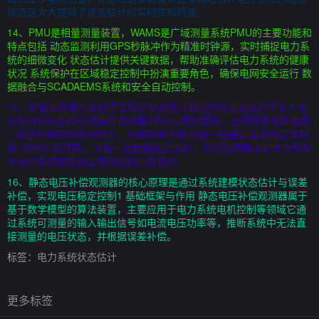
状态这大大提高了状态估计的实时性和精度。
14、PMU是相量测量装置，WAMS是广域测量系统PMU的主要功能和
特点包括 动态监测利用GPS秒脉冲作为精准时钟源，实时捕捉电力系
统的细微变化 状态估计提供关键数据，帮助准确评估电力系统的健康
状况 系统保护在区域稳定控制中扮演重要角色，确保电网安全运行 数
据融合与SCADAEMS系统和安全自动控制。
15、配备具有电力系统专业知识又熟悉计算机的较高素质的专业人员
拓扑分析状态估计调度员潮流是 PAS 应用的基础，必须配备地区电网
一般受外部网的影响较大，外部网络等值 功能一般要具备若地区电网
有 220KV 的环网，又有一定数量的发电机，则可选用静态安全分析和
安全约束调度若地区电网有相当数量的。
16、静态电压补偿观测器的核心原理是通过系统建模状态估计与误差
补偿，实现电压稳定控制1 基础框架与作用 静态电压补偿观测器属于
基于数学模型的算法装置，主要应用于电力系统电机控制等领域它通
过系统可测量的输入输出信号如电流电压功率等，推断系统中无法直
接测量的电压状态，并根据误差补偿。
标签：
电力系统状态估计
更多标签