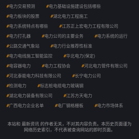
#
电力交易预测
#
电力基础设施建设包括哪些
#
电力板块的股票
#
湖北电力工程施工
#
电力系统特点有哪些
#
江苏正上宏电力工程有限公司
#
电力打孔器
#
电力公司的主要业务
#
电力系统的运行
#
公路交通气象站
#
电力行业推荐性标准
#
电力电线施工智能监控
#
华北电力(保定)
#
电容器电力
#
电力工程协会
#
河北电力管件有限公司
#
河北泰能电力科技有限公司
#
长宁电力公司
#
检测电力
#
标志桩电缆电力玻璃钢
#
湖北电力装备有限公司
#
江苏方天电力
#
广西电力企业名单
#
电厂钢格栅板
#
电力市场体系
本站和 最新资讯 的作者无关，不对其内容负责。本历史页面谨为
网络历史索引，不代表被查询网站的即时页面。